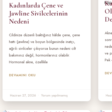
Ka
Kadınlarda Çene ve
Ol
Jawline Sivilcelerinin
De
Nedeni
Akne
Cildinize düzenli baktığınız hâlde çene, çene
sonr
hattı (jawline) ve boyun bölgesinde inatçı,
nede
ağrılı sivilceler çıkıyorsa bunun nedeni cilt
ve p
bakımınız değil, hormonlarınız olabilir.
Pek 
Hormonal akne, özellikle
DEV
DEVAMINI OKU
Haziran 27, 2026
Yorum yapılmamış
Haz