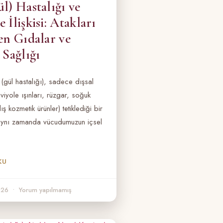
l) Hastalığı ve
 İlişkisi: Atakları
en Gıdalar ve
 Sağlığı
 (gül hastalığı), sadece dışsal
raviyole ışınları, rüzgar, soğuk
ş kozmetik ürünler) tetiklediği bir
aynı zamanda vücudumuzun içsel
KU
2026
Yorum yapılmamış