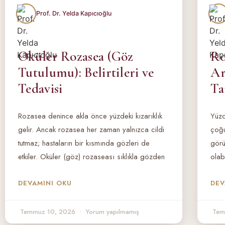
Oküler Rozasea (Göz
Ro
Tutulumu): Belirtileri ve
Ar
Tedavisi
Ta
Rozasea denince akla önce yüzdeki kızarıklık
Yüzd
gelir. Ancak rozasea her zaman yalnızca cildi
çoğu
tutmaz; hastaların bir kısmında gözleri de
görü
etkiler. Oküler (göz) rozaseası sıklıkla gözden
olabi
DEVAMINI OKU
DEV
Temmuz 10, 2026
Yorum yapılmamış
Tem