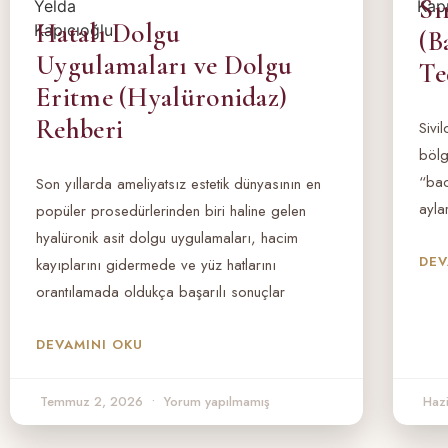
Sı
Hatalı Dolgu
(B
Uygulamaları ve Dolgu
Te
Eritme (Hyalüronidaz)
Rehberi
Sivi
bölg
“bac
Son yıllarda ameliyatsız estetik dünyasının en
ayla
popüler prosedürlerinden biri haline gelen
hyalüronik asit dolgu uygulamaları, hacim
DEV
kayıplarını gidermede ve yüz hatlarını
orantılamada oldukça başarılı sonuçlar
DEVAMINI OKU
Temmuz 2, 2026
Yorum yapılmamış
Haz