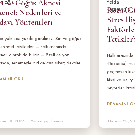
rt ve Göğüs Aknesi
Roza (Gü
acne): Nedenleri ve
Stres İli
davi Yöntemleri
Faktörle
Tetikler
lce yalnızca yüzde görülmez. Sırt ve göğüs
esindeki sivilceler — halk arasında
ne” olarak da bilinir — özellikle yaz
Halk arasında 
rında, terlemeyle birlikte can sıkar; dekolte
(Rosacea); yü
geçmeyen kızarı
AMINI OKU
hissi ve belirg
seyreden kronik
DEVAMINI O
iran 30, 2026
Yorum yapılmamış
Haziran 28, 