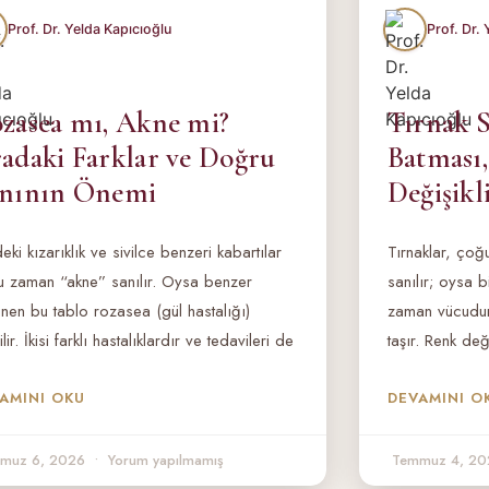
zasea mı, Akne mi?
Tırnak S
adaki Farklar ve Doğru
Batması
nının Önemi
Değişikl
eki kızarıklık ve sivilce benzeri kabartılar
Tırnaklar, ço
 zaman “akne” sanılır. Oysa benzer
sanılır; oysa b
nen bu tablo rozasea (gül hastalığı)
zaman vücudun 
lir. İkisi farklı hastalıklardır ve tedavileri de
taşır. Renk değ
AMINI OKU
DEVAMINI O
muz 6, 2026
Yorum yapılmamış
Temmuz 4, 2