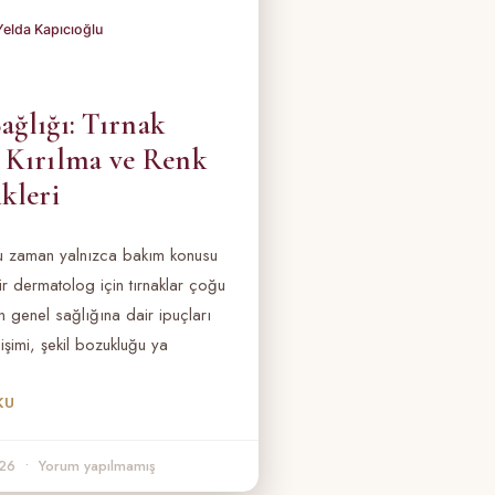
ağlığı: Tırnak
, Kırılma ve Renk
ikleri
ğu zaman yalnızca bakım konusu
ir dermatolog için tırnaklar çoğu
genel sağlığına dair ipuçları
işimi, şekil bozukluğu ya
KU
026
Yorum yapılmamış