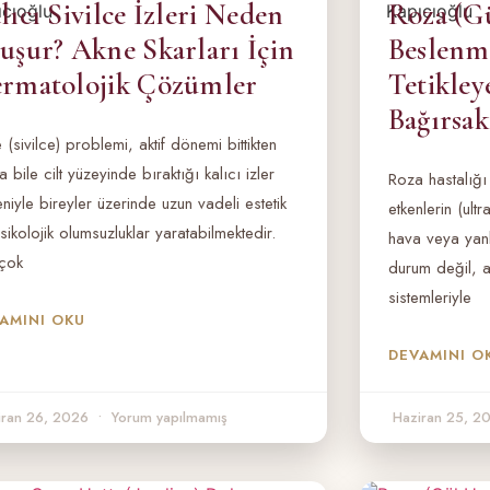
lıcı Sivilce İzleri Neden
Roza (Gü
uşur? Akne Skarları İçin
Beslenme
rmatolojik Çözümler
Tetikley
Bağırsak
 (sivilce) problemi, aktif dönemi bittikten
a bile cilt yüzeyinde bıraktığı kalıcı izler
Roza hastalığı
niyle bireyler üzerinde uzun vadeli estetik
etkenlerin (ult
sikolojik olumsuzluklar yaratabilmektedir.
hava veya yanlı
çok
durum değil, 
sistemleriyle
AMINI OKU
DEVAMINI O
iran 26, 2026
Yorum yapılmamış
Haziran 25, 