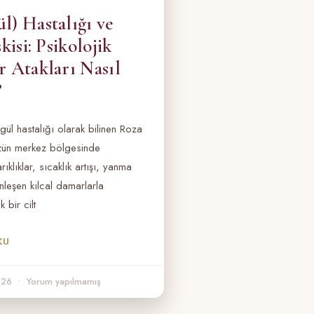
l) Hastalığı ve
şkisi: Psikolojik
r Atakları Nasıl
?
gül hastalığı olarak bilinen Roza
zün merkez bölgesinde
klıklar, sıcaklık artışı, yanma
inleşen kılcal damarlarla
 bir cilt
KU
2026
Yorum yapılmamış