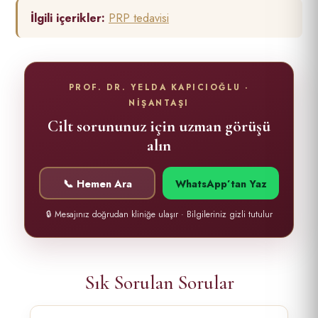
İlgili içerikler:
PRP tedavisi
PROF. DR. YELDA KAPICIOĞLU ·
NİŞANTAŞI
Cilt sorununuz için uzman görüşü
alın
📞 Hemen Ara
WhatsApp’tan Yaz
🔒 Mesajınız doğrudan kliniğe ulaşır · Bilgileriniz gizli tutulur
Sık Sorulan Sorular