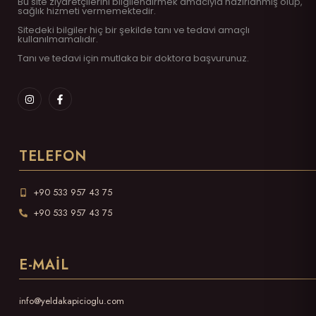
Bu site ziyaretçilerini bilgilendirmek amacıyla hazırlanmış olup,
sağlık hizmeti vermemektedir.
Sitedeki bilgiler hiç bir şekilde tanı ve tedavi amaçlı
kullanılmamalıdır.
Tanı ve tedavi için mutlaka bir doktora başvurunuz.
TELEFON
+90 533 957 43 75
+90 533 957 43 75
E-MAIL
info@yeldakapicioglu.com