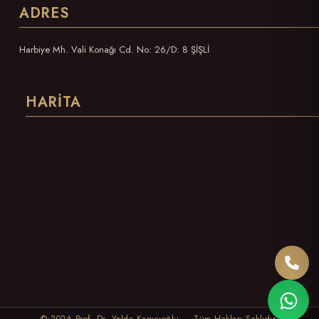
ADRES
Harbiye Mh. Vali Konağı Cd. No: 26/D: 8 ŞİŞLİ
HARITA
Bizi 
What