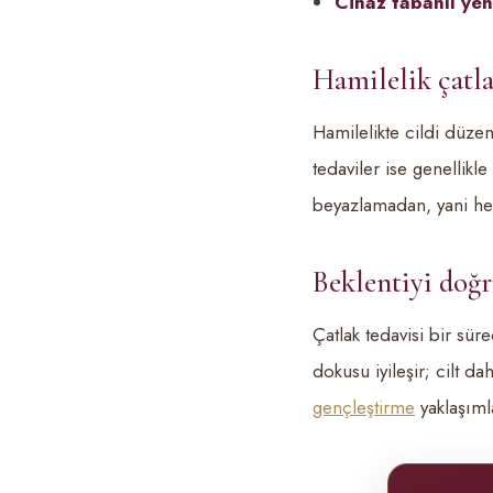
Cihaz tabanlı yen
Hamilelik çatla
Hamilelikte cildi düzen
tedaviler ise genellik
beyazlamadan, yani h
Beklentiyi doğ
Çatlak tedavisi bir süre
dokusu iyileşir; cilt d
gençleştirme
yaklaşıml