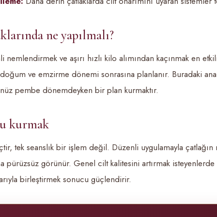
ileme:
Daha derin çatlaklarda cilt onarımını uyaran sistemler te
klarında ne yapılmalı?
li nemlendirmek ve aşırı hızlı kilo alımından kaçınmak en etkil
le doğum ve emzirme dönemi sonrasına planlanır. Buradaki anaht
enüz pembe dönemdeyken bir plan kurmaktır.
ru kurmak
çtir, tek seanslık bir işlem değil. Düzenli uygulamayla çatlağın 
aha pürüzsüz görünür. Genel cilt kalitesini artırmak isteyenlerde
arıyla birleştirmek sonucu güçlendirir.