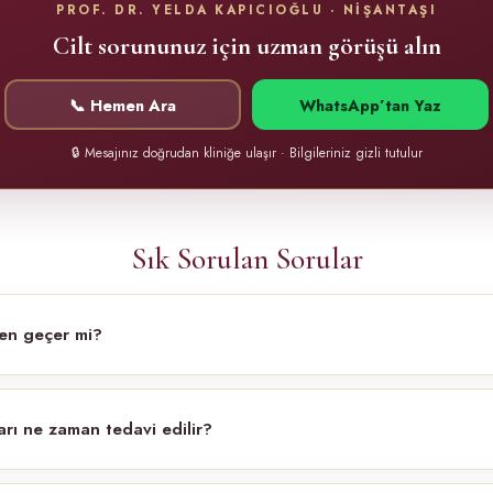
PROF. DR. YELDA KAPICIOĞLU · NİŞANTAŞI
Cilt sorununuz için uzman görüşü alın
📞 Hemen Ara
WhatsApp’tan Yaz
🔒 Mesajınız doğrudan kliniğe ulaşır · Bilgileriniz gizli tutulur
Sık Sorulan Sorular
en geçer mi?
ları ne zaman tedavi edilir?