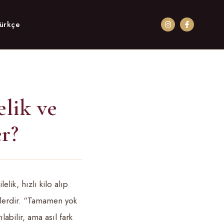
elik ve
er?
elik, hızlı kilo alıp
nlerdir. “Tamamen yok
bilir, ama asıl fark