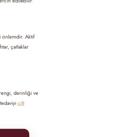
rcih edilebilir.
i önlemdir. Aktif
ar, çatlaklar
rengi, derinliği ve
 tedaviyi
cilt