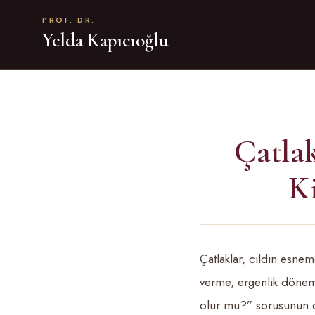
PROF. DR.
Yelda Kapıcıoğlu
Çatlak
Ki
Çatlaklar, cildin esneme
verme, ergenlik dönem
olur mu?” sorusunun dü