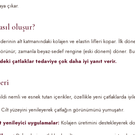
ya çıkar.
asıl oluşur?
, derinin alt katmanındaki kolajen ve elastin lifleri kopar. İlk 
görünür; zamanla beyaz-sedef rengine (eski dönem) döner. Bu
ki çatlaklar tedaviye çok daha iyi yanıt verir.
eri
ldi nemli ve esnek tutan içerikler, özellikle yeni çatlaklarda iyi
Cilt yüzeyini yenileyerek çatlağın görünümünü yumuşatır.
t yenileyici uygulamalar:
Kolajen üretimini destekleyerek doku