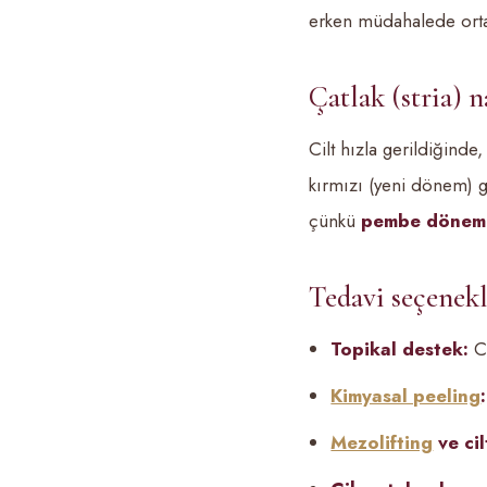
erken müdahalede orta
Çatlak (stria) n
Cilt hızla gerildiğinde
kırmızı (yeni dönem) 
çünkü
pembe dönemde
Tedavi seçenekl
Topikal destek:
Ci
Kimyasal peeling
:
Mezolifting
ve cil