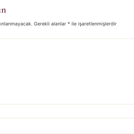
ın
yınlanmayacak.
Gerekli alanlar
*
ile işaretlenmişlerdir