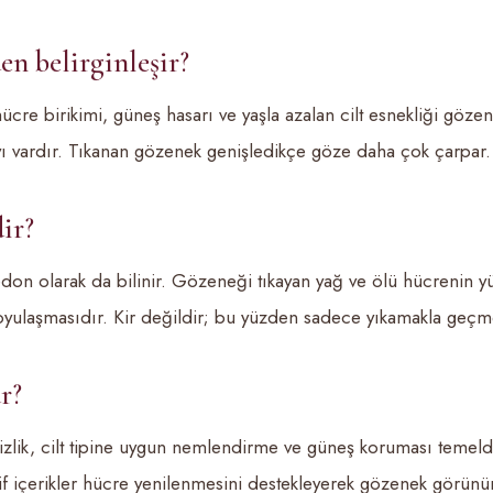
n belirginleşir?
hücre birikimi, güneş hasarı ve yaşla azalan cilt esnekliği göz
yı vardır. Tıkanan gözenek genişledikçe göze daha çok çarpar.
ir?
don olarak da bilinir. Gözeneği tıkayan yağ ve ölü hücrenin 
koyulaşmasıdır. Kir değildir; bu yüzden sadece yıkamakla geçm
r?
zlik, cilt tipine uygun nemlendirme ve güneş koruması temeld
if içerikler hücre yenilenmesini destekleyerek gözenek görünümü