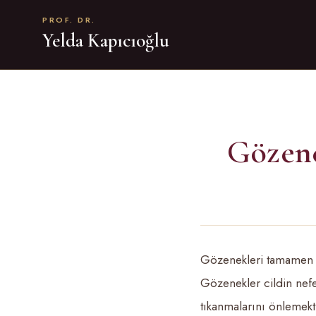
PROF. DR.
Yelda Kapıcıoğlu
Gözene
Gözenekleri tamamen 
Gözenekler cildin nefes
tıkanmalarını önlemekti