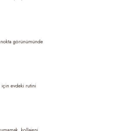
ah nokta görünümünde
için evdeki rutini
orumamak, kollajeni