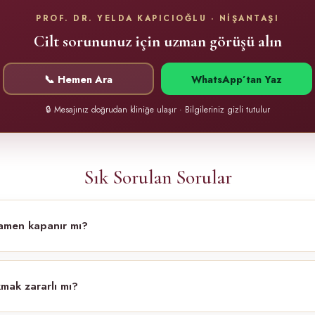
PROF. DR. YELDA KAPICIOĞLU · NİŞANTAŞI
Cilt sorununuz için uzman görüşü alın
📞 Hemen Ara
WhatsApp’tan Yaz
🔒 Mesajınız doğrudan kliniğe ulaşır · Bilgileriniz gizli tutulur
Sık Sorulan Sorular
amen kapanır mı?
kmak zararlı mı?