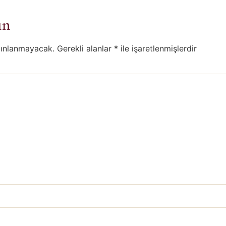
ın
yınlanmayacak.
Gerekli alanlar
*
ile işaretlenmişlerdir