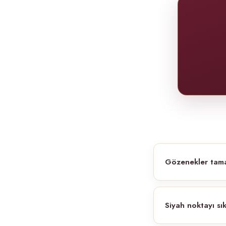
Gözenekler tam
Siyah noktayı sı