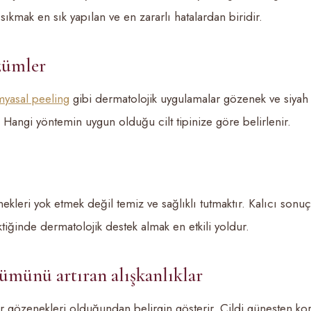
 sıkmak en sık yapılan ve en zararlı hatalardan biridir.
zümler
myasal peeling
gibi dermatolojik uygulamalar gözenek ve siy
ir. Hangi yöntemin uygun olduğu cilt tipinize göre belirlenir.
leri yok etmek değil temiz ve sağlıklı tutmaktır. Kalıcı sonuç 
iğinde dermatolojik destek almak en etkili yoldur.
münü artıran alışkanlıklar
lar gözenekleri olduğundan belirgin gösterir. Cildi güneşten k