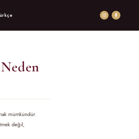
: Neden
tmak mümkündür.
etmek değil,