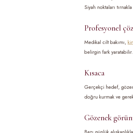
Siyah noktaları tırnakla
Profesyonel çö
Medikal cilt bakımı,
ki
belirgin fark yaratabil
Kısaca
Gerçekçi hedef, gözenek
doğru kurmak ve gerekt
Gözenek görünü
Bazı günlük alışkanlık