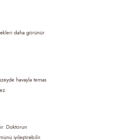
enekleri daha görünür
yüzeyde havayla temas
ez.
ir. Doktorun
nü iyileştirebilir.