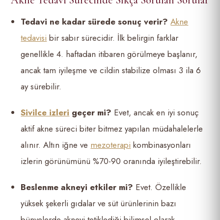
Akne Tedavi Sürecinde Sıkça Sorulan Sorular
Tedavi ne kadar sürede sonuç verir?
Akne
tedavisi
bir sabır sürecidir. İlk belirgin farklar
genellikle 4. haftadan itibaren görülmeye başlanır,
ancak tam iyileşme ve cildin stabilize olması 3 ila 6
ay sürebilir.
Sivilce izleri
geçer mi?
Evet, ancak en iyi sonuç
aktif akne süreci biter bitmez yapılan müdahalelerle
alınır. Altın iğne ve
mezoterapi
kombinasyonları
izlerin görünümünü %70-90 oranında iyileştirebilir.
Beslenme akneyi etkiler mi?
Evet. Özellikle
yüksek şekerli gıdalar ve süt ürünlerinin bazı
bünyelerde akneyi tetiklediği bilimsel olarak