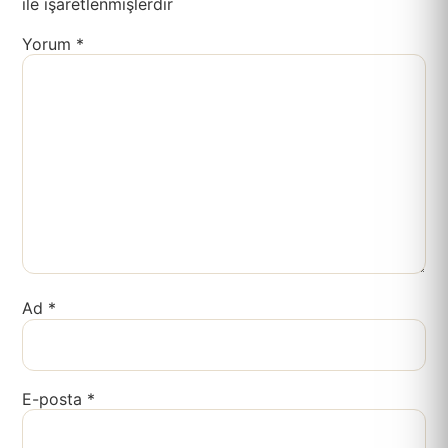
ile işaretlenmişlerdir
Yorum
*
Ad
*
E-posta
*