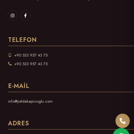
TELEFON
+90 533 957 43 75
+90 533 957 43 75
E-MAIL
info@yeldakapicioglu.com
ADRES
Bizi 