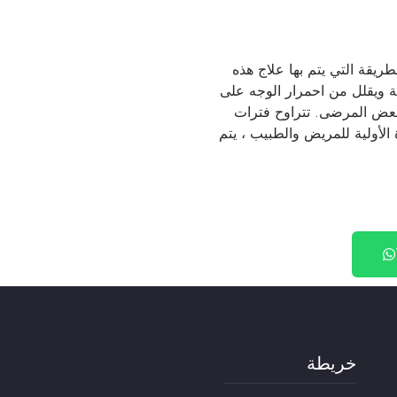
ريقة التي يتم بها علاج هذه
ناتج عن الشعيرات الدموية ويقلل من احمرار الوجه على
معدل جلستين أو ثلاث جلسات ، قد تصل إلى 5-6 جلسات لبعض المرضى. تتراوح فترات
رة الأولية للمريض والطبيب ، يتم
خريطة