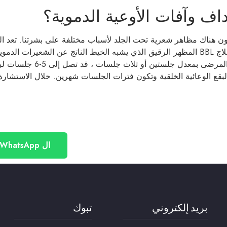
ف وآفات الأوعية الدموية؟
ن هناك مظاهر شعرية تحت الجلد لأسباب مختلفة على بشرتنا. تعد الط
الآفات من أكثر الموضوعات فضولًا في العديد من الدوائر. يصحح علاج BBL المظهر الرقيق الذي يشبه الخيط ال
قد يكون كافيًا لبعض المرضى ب
 أعلى في البقع الوعائية الخلقية وتكون فترات الجلسات شهرين. خلال الاستشا
ال WhatsApp
بريد إلكتروني
تبوك