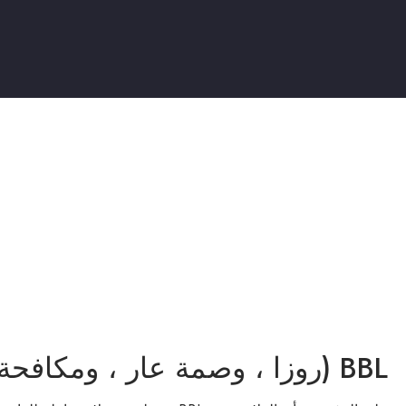
BBL (روزا ، وصمة عار ، ومكافحة الشيخوخة ، والشعرية ، والوجه الأحمر)