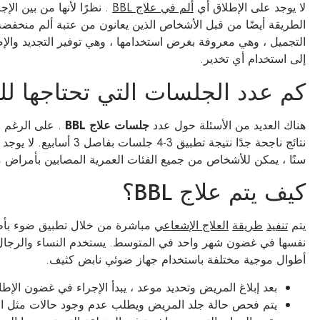
لا يوجد على الإطلاق أي
ألم في علاج BBL
. نظرًا لأنها من بين الإ
الطريقة أيضًا من قبل الأشخاص الذين يعانون من عتبة ألم منخفضة ج
التجميل ، وهي معروفة بغرض استخدامها ، وهي توفير التجديد والإصل
إلى استخدام أي تخدير.
كم عدد الجلسات التي تحتاجها للق
هناك العديد من الأسئلة حول عدد
جلسات
علاج BBL
. على الرغم م
نتائج ناجحة جدًا نتيجة
سنًا ، يمكن للأشخاص من جميع الفئات العمرية المصابين بأمراض 
كيف يتم علاج BBL؟
يتم
تنفيذ
طريقة
العلاج الإشعاعي
مباشرة من خلال تطبيق ضوء بأطوا
نفسها في غضون شهر واحد في المتوسط. يستخدم النساء والرجا
أطوال موجية مختلفة باستخدام جهاز ضوئي نابض كثيف.
بعد إبلاغ المريض وتحديد موعد ، يبدأ الإجراء في غضون الإطا
يتم فحص حالة جلد المريض ويطلب عدم وجود حالات مثل ا