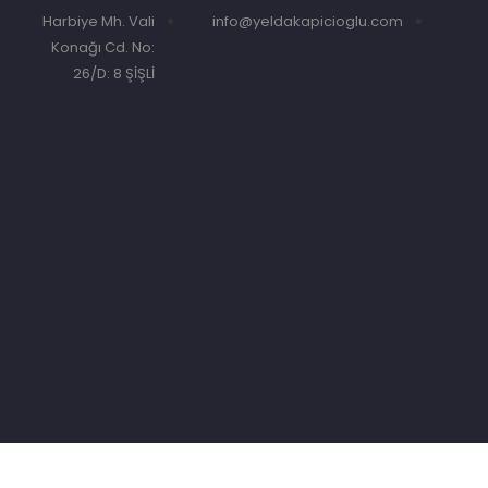
Harbiye Mh. Vali
info@yeldakapicioglu.com
Konağı Cd. No:
26/D: 8 ŞİŞLİ