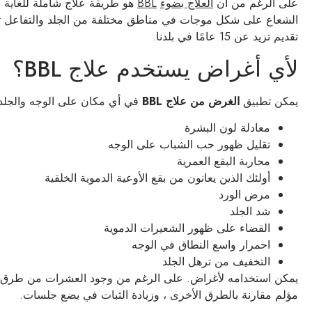
على الرغم من أن
العلاج بضوء
BBL
هو طريقة علاج شاملة للغاية ، 
الشعاع على شكل موجات في مناطق مختلفة من الجلد والتفاعل تحت
تقديم تزيد عن 15 عامًا في بلدنا.
لأي أغراض يستخدم علاج BBL؟
يمكن تطبيق
الغرض من علاج BBL
في أي مكان على الوجه والجلد
معادلة لون البشرة
تقليل ظهور حب الشباب على الوجه
محاربة البقع العمرية
أولئك الذين يعانون من بقع الأوعية الدموية الخلقية
مرض الورد
شد الجلد
القضاء على ظهور الشعيرات الدموية
احمرار واسع النطاق في الوجه
التخفيف من ترهل الجلد
يمكن استخدامه لأغراض. على الرغم من وجود العشرات من طرق العل
مؤلم مقارنة بالطرق الأخرى ، وزيادة الثبات في بضع جلسات.