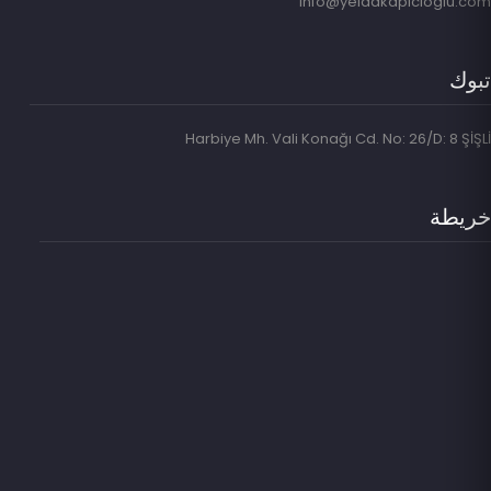
info@yeldakapicioglu.com
تبوك
Harbiye Mh. Vali Konağı Cd. No: 26/D: 8 ŞİŞLİ
خريطة