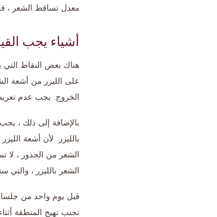
معدل تساقط الشعر ، قد
أشياء يجب القيام
هناك بعض النقاط التي ي
على الليزر من أشعة ال
الخروج. يجب عدم تعريض 
بالإضافة إلى ذلك ، يجب
بالليزر. لأن أشعة اللي
الشعر من الجذور ، لا ت
الشعر بالليزر ، والتي ستستمر ما بين 8 و 12 شهرًا. إذا كان
قبل يوم واحد من جلسات
تجنب تهيج المنطقة أثناء