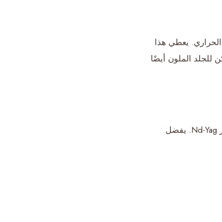
 الحراري. يعطي هذا
ن للجلد الملون أيضًا
، فإن نوع إزالة الشعر الفعال على البشرة الداكنة هو ليزر Nd-Yag. يفضل